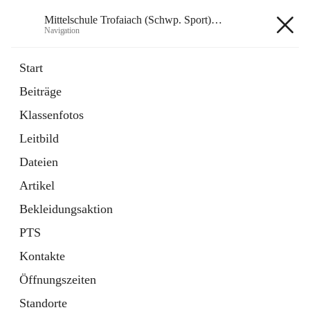
Mittelschule Trofaiach (Schwp. Sport) & angeschl. PTS
Navigation
Mittelschule Trofaiach (Schwp.
Start
Sport) & angeschl. PTS
Beiträge
Klassenfotos
öffnet
Instagram
Leitbild
in
Externe Webseite
neuem
Dateien
Tab
öffnet
Facebook
Artikel
in
Externe Webseite
neuem
Bekleidungsaktion
Tab
PTS
Kontakte
Öffnungszeiten
Hauptadresse
Standorte