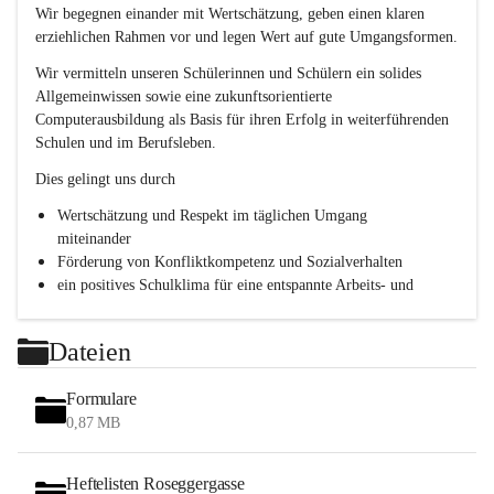
e
Wir begegnen einander mit Wertschätzung, geben einen klaren 
s
erziehlichen Rahmen vor und legen Wert auf gute Umgangsformen.
c
h
Wir vermitteln unseren Schülerinnen und Schülern ein solides 
l
Allgemeinwissen sowie eine zukunftsorientierte 
.
Computerausbildung als Basis für ihren Erfolg in weiterführenden 
P
T
Schulen und im Berufsleben.
S
Dies gelingt uns durch
Wertschätzung und Respekt im täglichen Umgang 
miteinander
Förderung von Konfliktkompetenz und Sozialverhalten
ein positives Schulklima für eine entspannte Arbeits- und 
Lernatmosphäre
Persönlichkeitsbildung durch Methodentraining, 
Dateien
Kommunikationsschulung und Teamentwicklung
Formulare
0,87 MB
Heftelisten Roseggergasse