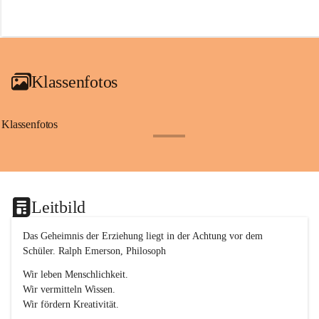
r
o
f
a
i
a
Klassenfotos
c
h
(
S
Klassenfotos
c
+12
h
w
p
.
S
Leitbild
p
o
r
Das Geheimnis der Erziehung liegt in der Achtung vor dem 
t
Schüler. Ralph Emerson, Philosoph
)
&
Wir leben Menschlichkeit.
a
Wir vermitteln Wissen.
n
Wir fördern Kreativität.
g