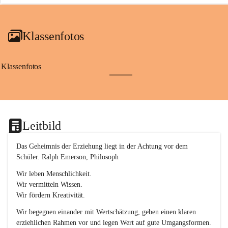
a
i
a
Klassenfotos
c
h
(
S
Klassenfotos
c
+12
h
w
p
.
S
Leitbild
p
o
r
Das Geheimnis der Erziehung liegt in der Achtung vor dem 
t
Schüler. Ralph Emerson, Philosoph
)
&
Wir leben Menschlichkeit.
a
Wir vermitteln Wissen.
n
Wir fördern Kreativität.
g
e
Wir begegnen einander mit Wertschätzung, geben einen klaren 
s
erziehlichen Rahmen vor und legen Wert auf gute Umgangsformen.
c