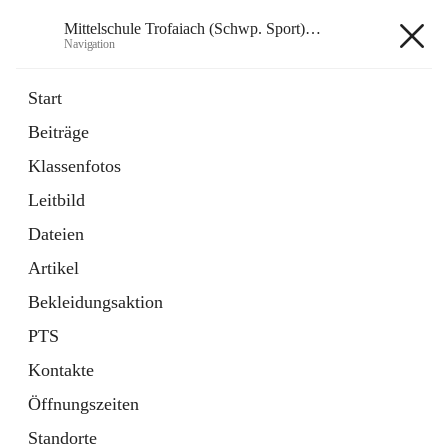
Mittelschule Trofaiach (Schwp. Sport) & angeschl. PTS
Navigation
Mittelschule Trofaiach (Schwp.
Start
Sport) & angeschl. PTS
Beiträge
Klassenfotos
öffnet
Instagram
Leitbild
in
Externe Webseite
neuem
Dateien
Tab
öffnet
Facebook
Artikel
in
Externe Webseite
neuem
Bekleidungsaktion
Tab
PTS
Kontakte
Öffnungszeiten
Hauptadresse
Standorte