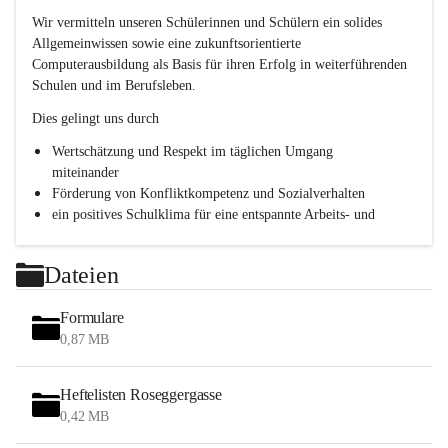
h
Wir vermitteln unseren Schülerinnen und Schülern ein solides 
l
Allgemeinwissen sowie eine zukunftsorientierte 
.
Computerausbildung als Basis für ihren Erfolg in weiterführenden 
P
T
Schulen und im Berufsleben.
S
Dies gelingt uns durch
Wertschätzung und Respekt im täglichen Umgang 
miteinander
Förderung von Konfliktkompetenz und Sozialverhalten
ein positives Schulklima für eine entspannte Arbeits- und 
Lernatmosphäre
Persönlichkeitsbildung durch Methodentraining, 
Dateien
Kommunikationsschulung und Teamentwicklung
Formulare
0,87 MB
Heftelisten Roseggergasse
0,42 MB