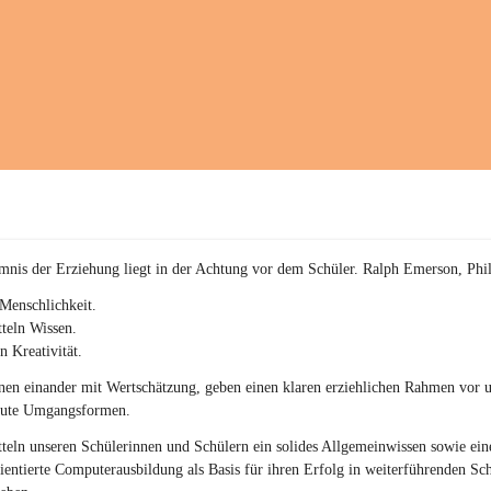
a
c
h
(
S
c
h
w
p
.
S
p
o
r
mnis der Erziehung liegt in der Achtung vor dem Schüler. Ralph Emerson, Phi
t
)
Menschlichkeit.
&
teln Wissen.
a
n Kreativität.
n
g
en einander mit Wertschätzung, geben einen klaren erziehlichen Rahmen vor u
e
gute Umgangsformen.
s
c
teln unseren Schülerinnen und Schülern ein solides Allgemeinwissen sowie ein
h
ientierte Computerausbildung als Basis für ihren Erfolg in weiterführenden Sc
l