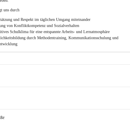
eben.
.
P
gt uns durch
T
S
hätzung und Respekt im täglichen Umgang miteinander
ung von Konfliktkompetenz und Sozialverhalten
sitives Schulklima für eine entspannte Arbeits- und Lernatmosphäre
lichkeitsbildung durch Methodentraining, Kommunikationsschulung und 
twicklung
aße