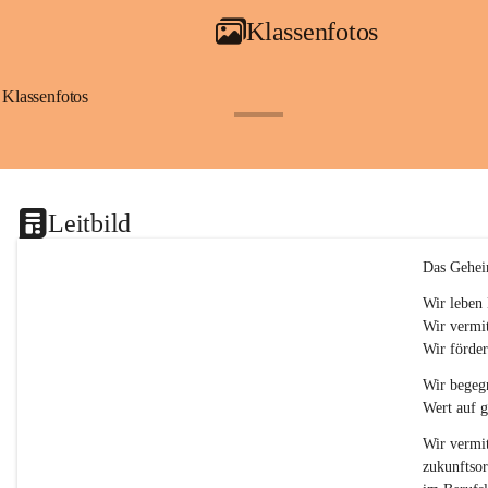
a
Klassenfotos
c
h
(
S
Klassenfotos
c
+12
h
w
p
.
S
Leitbild
p
o
r
Das Gehei
t
)
Wir leben 
&
Wir vermit
a
Wir förder
n
g
Wir begegn
e
Wert auf 
s
c
Wir vermit
h
zukunftsor
l