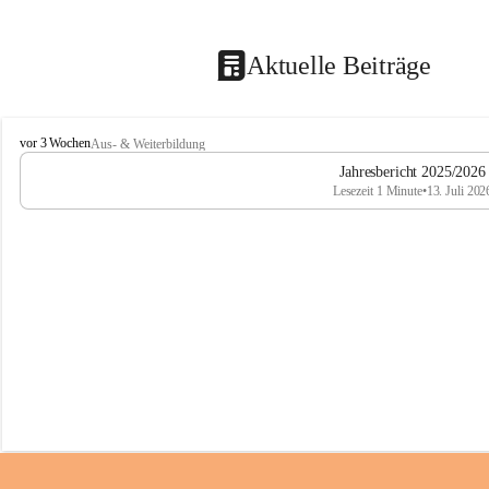
Aktuelle Beiträge
M
vor 3 Wochen
Aus- & Weiterbildung
i
Jahresbericht 2025/2026
t
Lesezeit 1 Minute
•
13. Juli 202
t
e
l
s
c
h
u
l
e
T
r
o
f
a
i