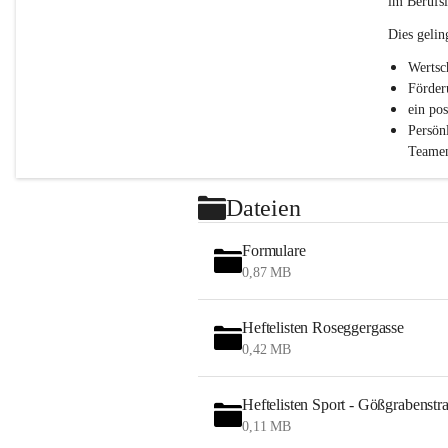
im Berufsl
.
P
Dies gelin
T
S
Wertsc
Förder
ein po
Persön
Teamen
Dateien
Formulare
0,87 MB
Heftelisten Roseggergasse
0,42 MB
Heftelisten Sport - Gößgrabenstr
0,11 MB