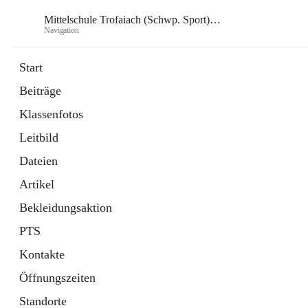
Mittelschule Trofaiach (Schwp. Sport) & angeschl. PTS
Navigation
Mittelsch
Start
Beiträge
öffnet
Instagram
Klassenfotos
in
Externe Webseite
neuem
Leitbild
Tab
öffnet
Facebook
in
Externe Webseite
Dateien
neuem
Tab
Artikel
Bekleidungsaktion
PTS
Kontakte
Öffnungszeiten
Standorte