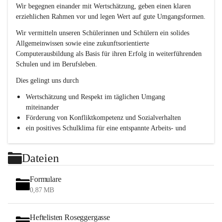
e
Wir begegnen einander mit Wertschätzung, geben einen klaren 
s
erziehlichen Rahmen vor und legen Wert auf gute Umgangsformen.
c
h
Wir vermitteln unseren Schülerinnen und Schülern ein solides 
l
Allgemeinwissen sowie eine zukunftsorientierte 
.
Computerausbildung als Basis für ihren Erfolg in weiterführenden 
P
T
Schulen und im Berufsleben.
S
Dies gelingt uns durch
Wertschätzung und Respekt im täglichen Umgang 
miteinander
Förderung von Konfliktkompetenz und Sozialverhalten
ein positives Schulklima für eine entspannte Arbeits- und 
Lernatmosphäre
Persönlichkeitsbildung durch Methodentraining, 
Dateien
Kommunikationsschulung und Teamentwicklung
Formulare
0,87 MB
Heftelisten Roseggergasse