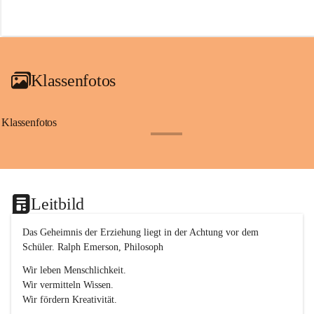
r
o
f
a
i
a
Klassenfotos
c
h
(
S
Klassenfotos
c
+12
h
w
p
.
S
Leitbild
p
o
r
Das Geheimnis der Erziehung liegt in der Achtung vor dem 
t
Schüler. Ralph Emerson, Philosoph
)
&
Wir leben Menschlichkeit.
a
Wir vermitteln Wissen.
n
Wir fördern Kreativität.
g