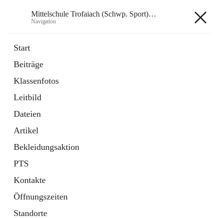
Mittelschule Trofaiach (Schwp. Sport) & angeschl. PTS
Navigation
Mittelschule Trofaiach (Schwp.
Start
Sport) & angeschl. PTS
Beiträge
Klassenfotos
öffnet
Instagram
Leitbild
in
Externe Webseite
neuem
Dateien
Tab
öffnet
Facebook
Artikel
in
Externe Webseite
neuem
Bekleidungsaktion
Tab
PTS
Kontakte
Öffnungszeiten
Hauptadresse
Standorte