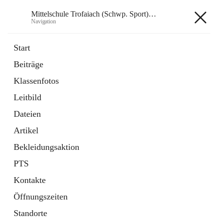
Mittelschule Trofaiach (Schwp. Sport) & angeschl. PTS
Navigation
Mittelschule Trofaiach (Schwp.
Start
Sport) & angeschl. PTS
Beiträge
Klassenfotos
öffnet
Instagram
Leitbild
in
Externe Webseite
neuem
Dateien
Tab
öffnet
Facebook
Artikel
in
Externe Webseite
neuem
Bekleidungsaktion
Tab
PTS
Kontakte
Öffnungszeiten
Hauptadresse
Standorte