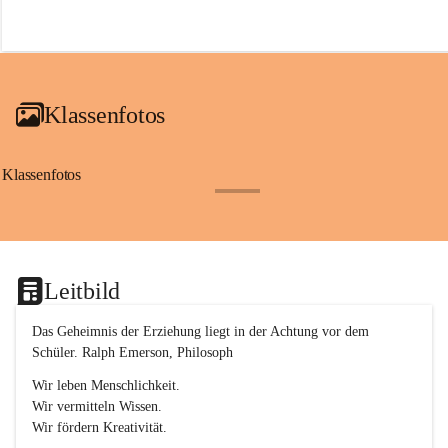
r
o
f
a
i
a
Klassenfotos
c
h
(
S
Klassenfotos
c
+12
h
w
p
.
S
Leitbild
p
o
r
Das Geheimnis der Erziehung liegt in der Achtung vor dem 
t
Schüler. Ralph Emerson, Philosoph
)
&
Wir leben Menschlichkeit.
a
Wir vermitteln Wissen.
n
Wir fördern Kreativität.
g