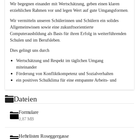
e
Wir begegnen einander mit Wertschätzung, geben einen klaren 
s
erziehlichen Rahmen vor und legen Wert auf gute Umgangsformen.
c
h
Wir vermitteln unseren Schülerinnen und Schülern ein solides 
l
Allgemeinwissen sowie eine zukunftsorientierte 
.
Computerausbildung als Basis für ihren Erfolg in weiterführenden 
P
T
Schulen und im Berufsleben.
S
Dies gelingt uns durch
Wertschätzung und Respekt im täglichen Umgang 
miteinander
Förderung von Konfliktkompetenz und Sozialverhalten
ein positives Schulklima für eine entspannte Arbeits- und 
Lernatmosphäre
Persönlichkeitsbildung durch Methodentraining, 
Dateien
Kommunikationsschulung und Teamentwicklung
Formulare
0,87 MB
Heftelisten Roseggergasse