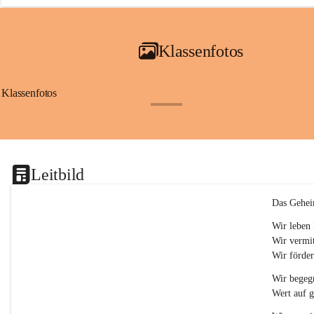
a
i
a
Klassenfotos
c
h
(
S
Klassenfotos
c
+12
h
w
p
.
S
Leitbild
p
o
r
Das Gehei
t
)
Wir leben 
&
Wir vermit
a
Wir förder
n
g
Wir begegn
e
Wert auf 
s