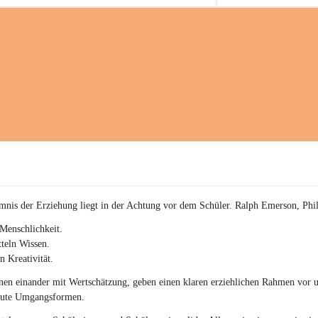
a
kommenden sportliche
i
Herausforderungen.
a
c
h
(
S
c
h
w
p
.
S
p
o
r
mnis der Erziehung liegt in der Achtung vor dem Schüler. Ralph Emerson, Phi
t
)
Menschlichkeit.
&
teln Wissen.
a
n Kreativität.
n
g
en einander mit Wertschätzung, geben einen klaren erziehlichen Rahmen vor u
e
gute Umgangsformen.
s