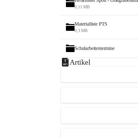
Heftelisten Sport - Gößgrabenstr
0,11 MB
Materialliste PTS
0,3 MB
Schularbeitentermine
Artikel