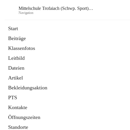
Mittelschule Trofaiach (Schwp. Sport) & angeschl. PTS
Navigation
Mittelsch
Start
Beiträge
öffnet
Instagram
Klassenfotos
in
Externe Webseite
neuem
Leitbild
Tab
öffnet
Facebook
in
Externe Webseite
Dateien
neuem
Tab
Artikel
Bekleidungsaktion
PTS
Kontakte
Öffnungszeiten
Standorte