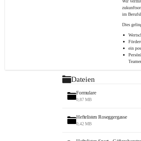
c
Wir vermit
h
zukunftsor
l
im Berufsl
.
P
Dies gelin
T
S
Wertsc
Förder
ein po
Persön
Teamen
Dateien
Formulare
0,87 MB
Heftelisten Roseggergasse
0,42 MB