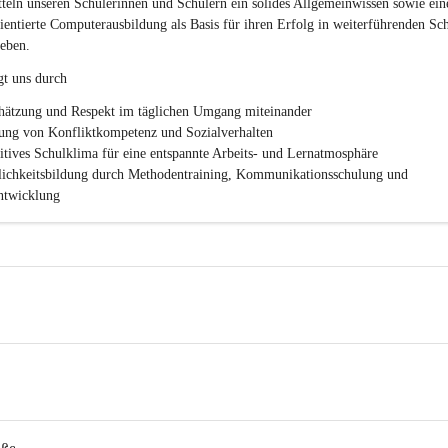
c
teln unseren Schülerinnen und Schülern ein solides Allgemeinwissen sowie ein
h
ientierte Computerausbildung als Basis für ihren Erfolg in weiterführenden Sc
l
eben.
.
P
gt uns durch
T
S
hätzung und Respekt im täglichen Umgang miteinander
ung von Konfliktkompetenz und Sozialverhalten
sitives Schulklima für eine entspannte Arbeits- und Lernatmosphäre
lichkeitsbildung durch Methodentraining, Kommunikationsschulung und 
twicklung