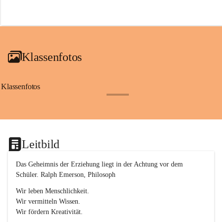
r
o
f
a
i
a
Klassenfotos
c
h
(
S
Klassenfotos
c
+12
h
w
p
.
S
Leitbild
p
o
r
Das Geheimnis der Erziehung liegt in der Achtung vor dem 
t
Schüler. Ralph Emerson, Philosoph
)
&
Wir leben Menschlichkeit.
a
Wir vermitteln Wissen.
n
Wir fördern Kreativität.
g