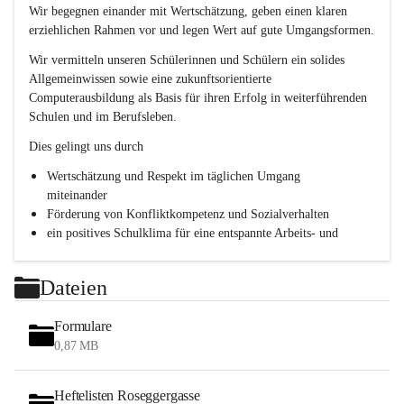
e
Wir begegnen einander mit Wertschätzung, geben einen klaren 
s
erziehlichen Rahmen vor und legen Wert auf gute Umgangsformen.
c
h
Wir vermitteln unseren Schülerinnen und Schülern ein solides 
l
Allgemeinwissen sowie eine zukunftsorientierte 
.
Computerausbildung als Basis für ihren Erfolg in weiterführenden 
P
T
Schulen und im Berufsleben.
S
Dies gelingt uns durch
Wertschätzung und Respekt im täglichen Umgang 
miteinander
Förderung von Konfliktkompetenz und Sozialverhalten
ein positives Schulklima für eine entspannte Arbeits- und 
Lernatmosphäre
Persönlichkeitsbildung durch Methodentraining, 
Dateien
Kommunikationsschulung und Teamentwicklung
Formulare
0,87 MB
Heftelisten Roseggergasse