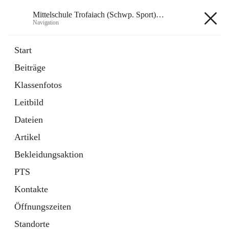
Mittelschule Trofaiach (Schwp. Sport) & angeschl. PTS
Navigation
Mittelschule Trofaiach (Schwp.
Start
Sport) & angeschl. PTS
Beiträge
Klassenfotos
öffnet
Instagram
Leitbild
in
Externe Webseite
neuem
Dateien
Tab
öffnet
Facebook
Artikel
in
Externe Webseite
neuem
Bekleidungsaktion
Tab
PTS
Kontakte
Öffnungszeiten
Hauptadresse
Standorte