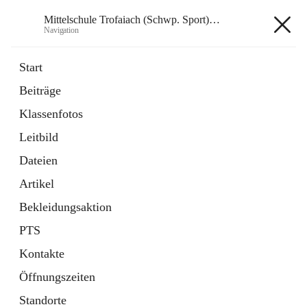
Mittelschule Trofaiach (Schwp. Sport) & angeschl. PTS
Navigation
Mittelschule Trofaiach (Schwp.
Start
Sport) & angeschl. PTS
Beiträge
Klassenfotos
öffnet
Instagram
Leitbild
in
Externe Webseite
neuem
Dateien
Tab
öffnet
Facebook
Artikel
in
Externe Webseite
neuem
Bekleidungsaktion
Tab
PTS
Kontakte
Öffnungszeiten
Hauptadresse
Standorte