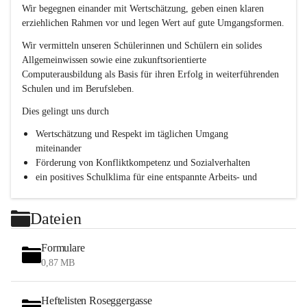
e
Wir begegnen einander mit Wertschätzung, geben einen klaren 
s
erziehlichen Rahmen vor und legen Wert auf gute Umgangsformen.
c
h
Wir vermitteln unseren Schülerinnen und Schülern ein solides 
l
Allgemeinwissen sowie eine zukunftsorientierte 
.
Computerausbildung als Basis für ihren Erfolg in weiterführenden 
P
T
Schulen und im Berufsleben.
S
Dies gelingt uns durch
Wertschätzung und Respekt im täglichen Umgang 
miteinander
Förderung von Konfliktkompetenz und Sozialverhalten
ein positives Schulklima für eine entspannte Arbeits- und 
Lernatmosphäre
Persönlichkeitsbildung durch Methodentraining, 
Dateien
Kommunikationsschulung und Teamentwicklung
Formulare
0,87 MB
Heftelisten Roseggergasse