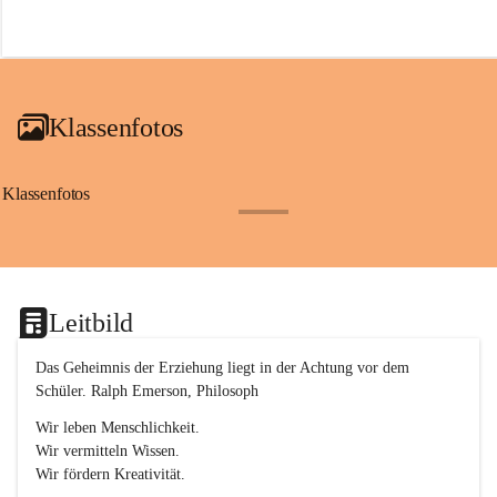
r
o
f
a
i
a
Klassenfotos
c
h
(
S
Klassenfotos
c
+12
h
w
p
.
S
Leitbild
p
o
r
Das Geheimnis der Erziehung liegt in der Achtung vor dem 
t
Schüler. Ralph Emerson, Philosoph
)
&
Wir leben Menschlichkeit.
a
Wir vermitteln Wissen.
n
Wir fördern Kreativität.
g