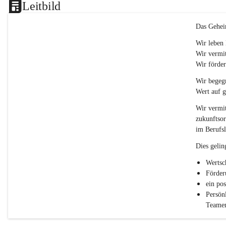
Leitbild
p
o
r
Das Gehei
t
)
Wir leben 
&
Wir vermit
a
Wir förder
n
g
Wir begegn
e
Wert auf 
s
c
Wir vermit
h
zukunftsor
l
im Berufsl
.
P
Dies gelin
T
S
Wertsc
Förder
ein po
Persön
Teamen