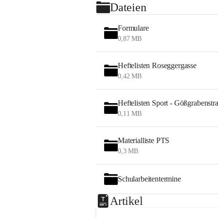
Dateien
Formulare
0,87 MB
Heftelisten Roseggergasse
0,42 MB
Heftelisten Sport - Gößgrabenstr
0,11 MB
Materialliste PTS
0,3 MB
Schularbeitentermine
Artikel