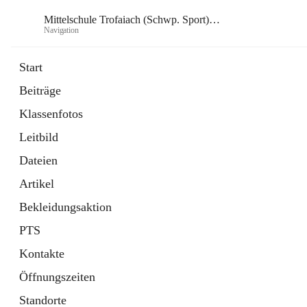
Mittelschule Trofaiach (Schwp. Sport) & angeschl. PTS
Navigation
Mittelsch
Start
Beiträge
öffnet
Instagram
Klassenfotos
in
Externe Webseite
neuem
Leitbild
Tab
öffnet
Facebook
in
Externe Webseite
Dateien
neuem
Tab
Artikel
Bekleidungsaktion
PTS
Kontakte
Öffnungszeiten
Standorte