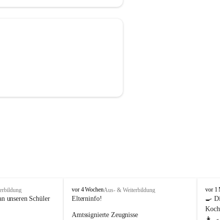
M
M
vor 4 Wochen
vor 1
erbildung
Aus- & Weiterbildung
i
i
an unseren Schüler 
Elterninfo!
🍳 Di
t
t
Kochu
Amtssignierte Zeugnisse
t
t
👩‍🍳