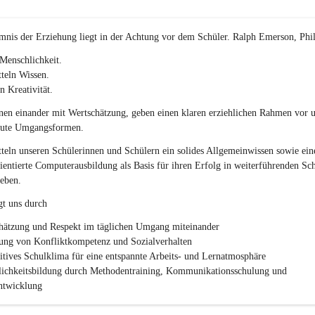
p
o
r
mnis der Erziehung liegt in der Achtung vor dem Schüler. Ralph Emerson, Phi
t
)
Menschlichkeit.
&
teln Wissen.
a
n Kreativität.
n
g
en einander mit Wertschätzung, geben einen klaren erziehlichen Rahmen vor u
e
gute Umgangsformen.
s
c
teln unseren Schülerinnen und Schülern ein solides Allgemeinwissen sowie ein
h
ientierte Computerausbildung als Basis für ihren Erfolg in weiterführenden Sc
l
eben.
.
P
gt uns durch
T
S
hätzung und Respekt im täglichen Umgang miteinander
ung von Konfliktkompetenz und Sozialverhalten
sitives Schulklima für eine entspannte Arbeits- und Lernatmosphäre
lichkeitsbildung durch Methodentraining, Kommunikationsschulung und 
twicklung