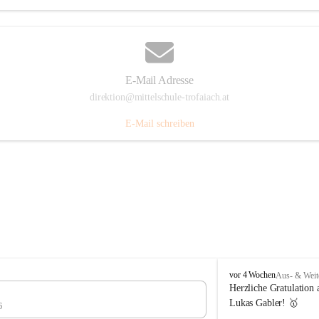
E-Mail Adresse
direktion@mittelschule-trofaiach.at
E-Mail schreiben
M
vor 4 Wochen
Aus- & Weit
i
Herzliche Gratulation 
t
Lukas Gabler! 🥇 
6
t