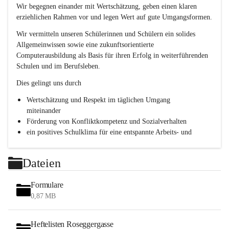
e
Wir begegnen einander mit Wertschätzung, geben einen klaren 
s
erziehlichen Rahmen vor und legen Wert auf gute Umgangsformen.
c
h
Wir vermitteln unseren Schülerinnen und Schülern ein solides 
l
Allgemeinwissen sowie eine zukunftsorientierte 
.
Computerausbildung als Basis für ihren Erfolg in weiterführenden 
P
T
Schulen und im Berufsleben.
S
Dies gelingt uns durch
Wertschätzung und Respekt im täglichen Umgang 
miteinander
Förderung von Konfliktkompetenz und Sozialverhalten
ein positives Schulklima für eine entspannte Arbeits- und 
Lernatmosphäre
Persönlichkeitsbildung durch Methodentraining, 
Dateien
Kommunikationsschulung und Teamentwicklung
Formulare
0,87 MB
Heftelisten Roseggergasse