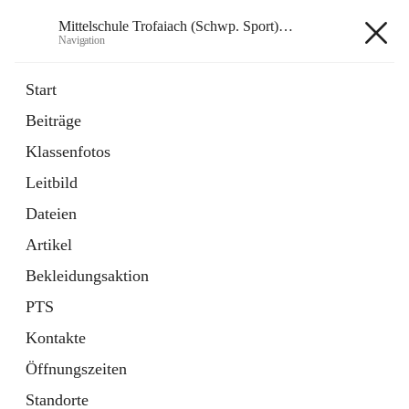
Mittelschule Trofaiach (Schwp. Sport) & angeschl. PTS
Navigation
Mittelschule Trofaiach (Schwp.
Start
Sport) & angeschl. PTS
Beiträge
Klassenfotos
öffnet
Instagram
Leitbild
in
Externe Webseite
neuem
Dateien
Tab
öffnet
Facebook
Artikel
in
Externe Webseite
neuem
Bekleidungsaktion
Tab
PTS
Kontakte
Öffnungszeiten
Hauptadresse
Standorte