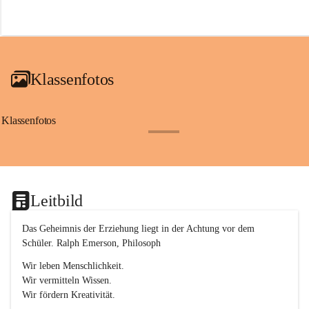
r
o
f
a
i
a
Klassenfotos
c
h
(
S
Klassenfotos
c
+12
h
w
p
.
S
Leitbild
p
o
r
Das Geheimnis der Erziehung liegt in der Achtung vor dem 
t
Schüler. Ralph Emerson, Philosoph
)
&
Wir leben Menschlichkeit.
a
Wir vermitteln Wissen.
n
Wir fördern Kreativität.
g