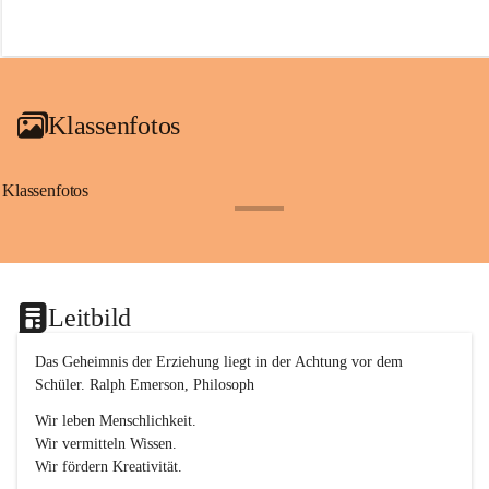
r
o
f
a
i
a
Klassenfotos
c
h
(
S
Klassenfotos
c
+12
h
w
p
.
S
Leitbild
p
o
r
Das Geheimnis der Erziehung liegt in der Achtung vor dem 
t
Schüler. Ralph Emerson, Philosoph
)
&
Wir leben Menschlichkeit.
a
Wir vermitteln Wissen.
n
Wir fördern Kreativität.
g