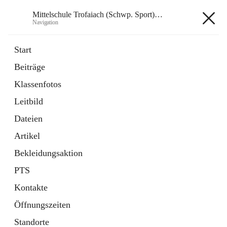
Mittelschule Trofaiach (Schwp. Sport) & angeschl. PTS
Navigation
Mittelschule Trofaiach (Schwp.
Start
Sport) & angeschl. PTS
Beiträge
Klassenfotos
öffnet
Instagram
Leitbild
in
Externe Webseite
neuem
Dateien
Tab
öffnet
Facebook
Artikel
in
Externe Webseite
neuem
Bekleidungsaktion
Tab
PTS
Kontakte
Öffnungszeiten
Hauptadresse
Standorte