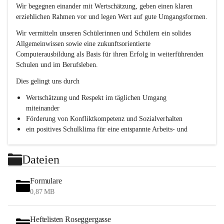
e
Wir begegnen einander mit Wertschätzung, geben einen klaren 
s
erziehlichen Rahmen vor und legen Wert auf gute Umgangsformen.
c
h
Wir vermitteln unseren Schülerinnen und Schülern ein solides 
l
Allgemeinwissen sowie eine zukunftsorientierte 
.
Computerausbildung als Basis für ihren Erfolg in weiterführenden 
P
T
Schulen und im Berufsleben.
S
Dies gelingt uns durch
Wertschätzung und Respekt im täglichen Umgang 
miteinander
Förderung von Konfliktkompetenz und Sozialverhalten
ein positives Schulklima für eine entspannte Arbeits- und 
Lernatmosphäre
Persönlichkeitsbildung durch Methodentraining, 
Dateien
Kommunikationsschulung und Teamentwicklung
Formulare
0,87 MB
Heftelisten Roseggergasse