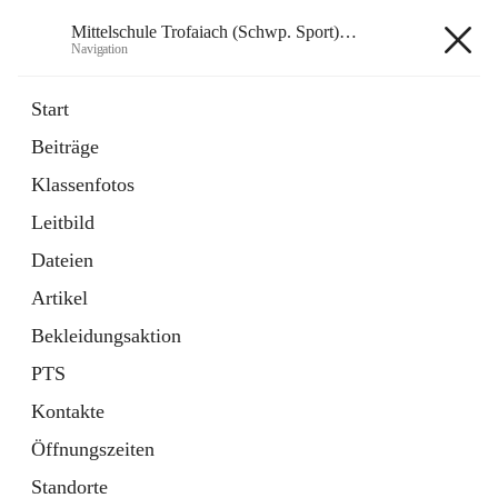
Mittelschule Trofaiach (Schwp. Sport) & angeschl. PTS
Navigation
Mittelschule Trofaiach (Schwp.
Start
Sport) & angeschl. PTS
Beiträge
Klassenfotos
öffnet
Instagram
Leitbild
in
Externe Webseite
neuem
Dateien
Tab
öffnet
Facebook
Artikel
in
Externe Webseite
neuem
Bekleidungsaktion
Tab
PTS
Kontakte
Öffnungszeiten
Hauptadresse
Standorte