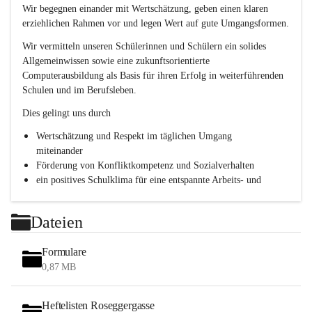
e
Wir begegnen einander mit Wertschätzung, geben einen klaren 
s
erziehlichen Rahmen vor und legen Wert auf gute Umgangsformen.
c
h
Wir vermitteln unseren Schülerinnen und Schülern ein solides 
l
Allgemeinwissen sowie eine zukunftsorientierte 
.
Computerausbildung als Basis für ihren Erfolg in weiterführenden 
P
T
Schulen und im Berufsleben.
S
Dies gelingt uns durch
Wertschätzung und Respekt im täglichen Umgang 
miteinander
Förderung von Konfliktkompetenz und Sozialverhalten
ein positives Schulklima für eine entspannte Arbeits- und 
Lernatmosphäre
Persönlichkeitsbildung durch Methodentraining, 
Dateien
Kommunikationsschulung und Teamentwicklung
Formulare
0,87 MB
Heftelisten Roseggergasse