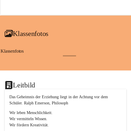
r
o
f
a
i
a
Klassenfotos
c
h
(
S
Klassenfotos
c
+12
h
w
p
.
S
Leitbild
p
o
r
Das Geheimnis der Erziehung liegt in der Achtung vor dem 
t
Schüler. Ralph Emerson, Philosoph
)
&
Wir leben Menschlichkeit.
a
Wir vermitteln Wissen.
n
Wir fördern Kreativität.
g