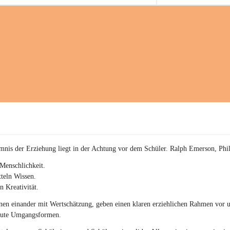
a
kommenden sportliche
i
Herausforderungen.
a
c
h
(
S
c
h
w
p
.
S
p
o
r
mnis der Erziehung liegt in der Achtung vor dem Schüler. Ralph Emerson, Phi
t
)
Menschlichkeit.
&
teln Wissen.
a
n Kreativität.
n
g
en einander mit Wertschätzung, geben einen klaren erziehlichen Rahmen vor u
e
gute Umgangsformen.
s