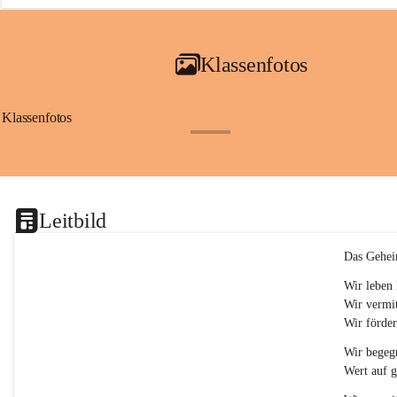
a
i
a
Klassenfotos
c
h
(
S
Klassenfotos
c
+12
h
w
p
.
S
Leitbild
p
o
r
Das Gehei
t
)
Wir leben 
&
Wir vermit
a
Wir förder
n
g
Wir begegn
e
Wert auf 
s