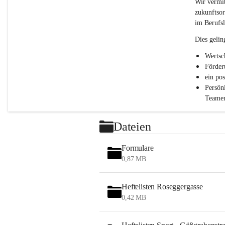
c
Wir vermit
h
zukunftsor
l
im Berufsl
.
P
Dies gelin
T
S
Wertsc
Förder
ein po
Persön
Teamen
Dateien
Formulare
0,87 MB
Heftelisten Roseggergasse
0,42 MB