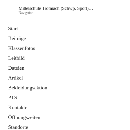
Mittelschule Trofaiach (Schwp. Sport) & angeschl. PTS
Navigation
Mittelsch
Start
Beiträge
öffnet
Instagram
Klassenfotos
in
Externe Webseite
neuem
Leitbild
Tab
öffnet
Facebook
in
Externe Webseite
Dateien
neuem
Tab
Artikel
Bekleidungsaktion
PTS
Kontakte
Öffnungszeiten
Standorte