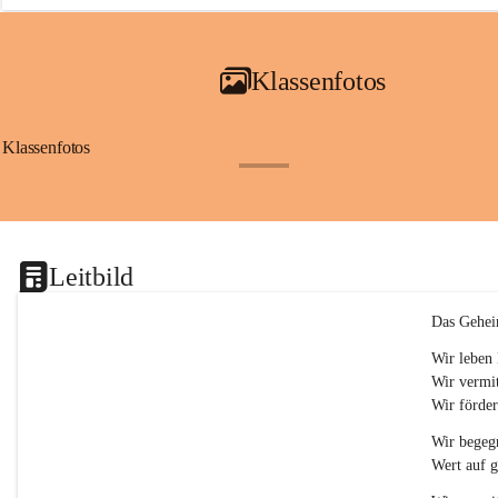
a
i
a
Klassenfotos
c
h
(
S
Klassenfotos
c
+12
h
w
p
.
S
Leitbild
p
o
r
Das Gehei
t
)
Wir leben 
&
Wir vermit
a
Wir förder
n
g
Wir begegn
e
Wert auf 
s