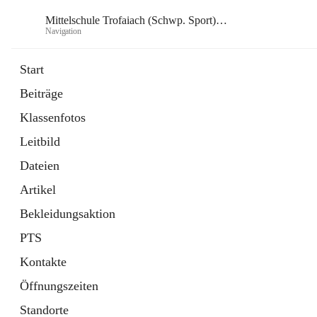
Mittelschule Trofaiach (Schwp. Sport) & angeschl. PTS
Navigation
Mittelsch
Start
Beiträge
öffnet
Instagram
Klassenfotos
in
Externe Webseite
neuem
Leitbild
Tab
öffnet
Facebook
in
Externe Webseite
Dateien
neuem
Tab
Artikel
Bekleidungsaktion
PTS
Kontakte
Öffnungszeiten
Standorte