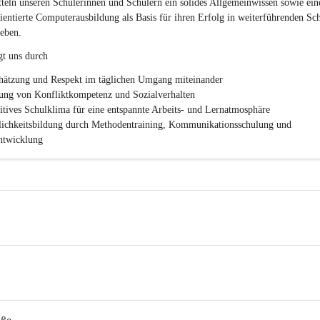
c
teln unseren Schülerinnen und Schülern ein solides Allgemeinwissen sowie ein
h
ientierte Computerausbildung als Basis für ihren Erfolg in weiterführenden Sc
l
eben.
.
P
gt uns durch
T
S
hätzung und Respekt im täglichen Umgang miteinander
ung von Konfliktkompetenz und Sozialverhalten
sitives Schulklima für eine entspannte Arbeits- und Lernatmosphäre
lichkeitsbildung durch Methodentraining, Kommunikationsschulung und 
twicklung