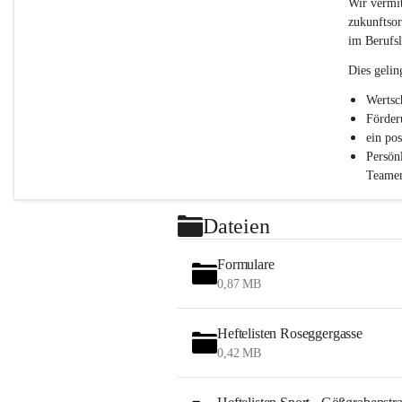
c
Wir vermit
h
zukunftsor
l
im Berufsl
.
P
Dies gelin
T
S
Wertsc
Förder
ein po
Persön
Teamen
Dateien
Formulare
0,87 MB
Heftelisten Roseggergasse
0,42 MB