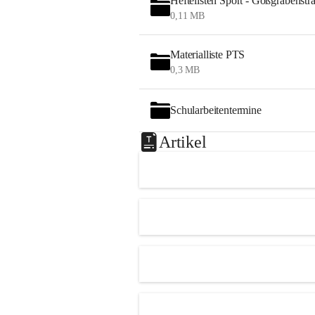
Heftelisten Sport - Gößgrabenstr
0,11 MB
Materialliste PTS
0,3 MB
Schularbeitentermine
Artikel