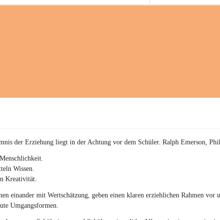
a
kommenden sportliche
i
Herausforderungen.
a
c
h
(
S
c
h
w
p
.
S
p
o
r
mnis der Erziehung liegt in der Achtung vor dem Schüler. Ralph Emerson, Phi
t
)
Menschlichkeit.
&
teln Wissen.
a
n Kreativität.
n
g
en einander mit Wertschätzung, geben einen klaren erziehlichen Rahmen vor u
e
gute Umgangsformen.
s