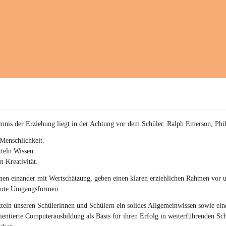
a
c
h
(
S
c
h
w
p
.
S
p
o
r
mnis der Erziehung liegt in der Achtung vor dem Schüler. Ralph Emerson, Phi
t
)
Menschlichkeit.
&
teln Wissen.
a
n Kreativität.
n
g
en einander mit Wertschätzung, geben einen klaren erziehlichen Rahmen vor u
e
gute Umgangsformen.
s
c
teln unseren Schülerinnen und Schülern ein solides Allgemeinwissen sowie ein
h
ientierte Computerausbildung als Basis für ihren Erfolg in weiterführenden Sc
l