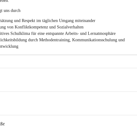
eben.
.
P
gt uns durch
T
S
hätzung und Respekt im täglichen Umgang miteinander
ung von Konfliktkompetenz und Sozialverhalten
sitives Schulklima für eine entspannte Arbeits- und Lernatmosphäre
lichkeitsbildung durch Methodentraining, Kommunikationsschulung und 
twicklung
aße