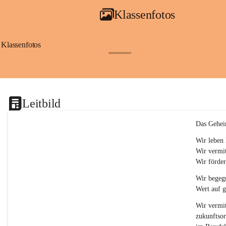
a
Klassenfotos
c
h
(
S
Klassenfotos
c
+12
h
w
p
.
S
Leitbild
p
o
r
Das Gehei
t
)
Wir leben 
&
Wir vermit
a
Wir förder
n
g
Wir begegn
e
Wert auf 
s
c
Wir vermit
h
zukunftsor
l