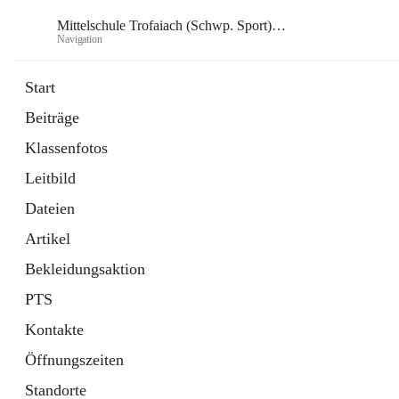
Mittelschule Trofaiach (Schwp. Sport) & angeschl. PTS
Navigation
Mittelsch
Start
Beiträge
öffnet
Instagram
Klassenfotos
in
Externe Webseite
neuem
Leitbild
Tab
öffnet
Facebook
in
Externe Webseite
Dateien
neuem
Tab
Artikel
Bekleidungsaktion
PTS
Kontakte
Öffnungszeiten
Standorte