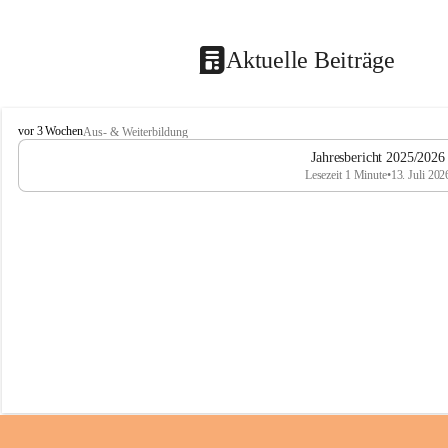
Aktuelle Beiträge
M
vor 3 Wochen
Aus- & Weiterbildung
i
Jahresbericht 2025/2026
t
Lesezeit 1 Minute
•
13. Juli 202
t
e
l
s
c
h
u
l
e
T
r
o
f
a
i