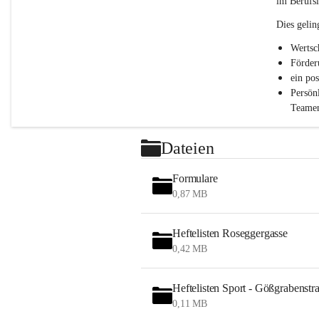
im Berufsl
.
P
Dies gelin
T
S
Wertsc
Förder
ein po
Persön
Teamen
Dateien
Formulare
0,87 MB
Heftelisten Roseggergasse
0,42 MB
Heftelisten Sport - Gößgrabenstr
0,11 MB