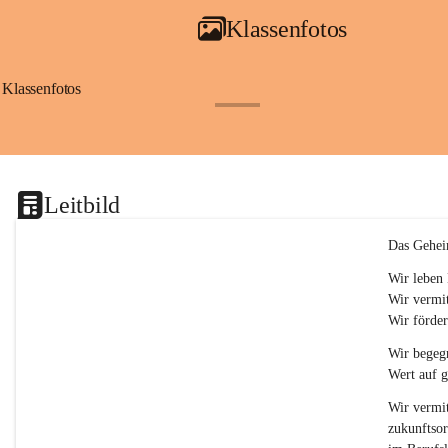
a
Klassenfotos
c
h
(
S
Klassenfotos
c
+12
h
w
p
.
S
Leitbild
p
o
r
Das Gehei
t
)
Wir leben 
&
Wir vermit
a
Wir förder
n
g
Wir begegn
e
Wert auf 
s
c
Wir vermit
h
zukunftsor
l