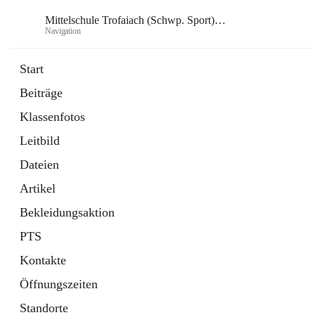
Mittelschule Trofaiach (Schwp. Sport) & angeschl. PTS
Navigation
Mittelsch
Start
Beiträge
öffnet
Instagram
Klassenfotos
in
Externe Webseite
neuem
Leitbild
Tab
öffnet
Facebook
in
Externe Webseite
Dateien
neuem
Tab
Artikel
Bekleidungsaktion
PTS
Kontakte
Öffnungszeiten
Standorte