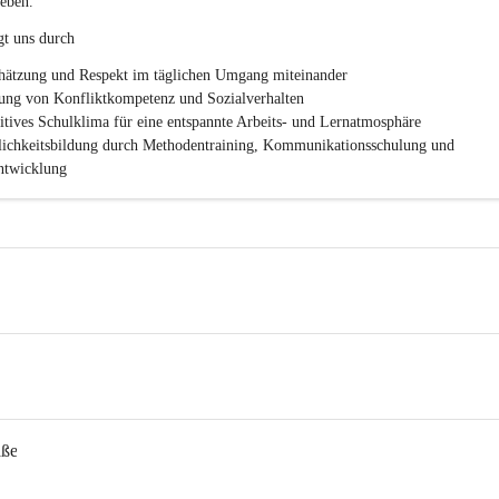
eben.
.
P
gt uns durch
T
S
hätzung und Respekt im täglichen Umgang miteinander
ung von Konfliktkompetenz und Sozialverhalten
sitives Schulklima für eine entspannte Arbeits- und Lernatmosphäre
lichkeitsbildung durch Methodentraining, Kommunikationsschulung und 
twicklung
aße