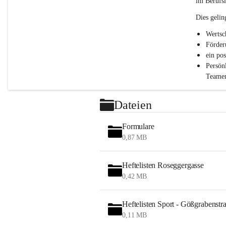
im Berufsl
.
P
Dies gelin
T
S
Wertsc
Förder
ein po
Persön
Teamen
Dateien
Formulare
0,87 MB
Heftelisten Roseggergasse
0,42 MB
Heftelisten Sport - Gößgrabenstr
0,11 MB