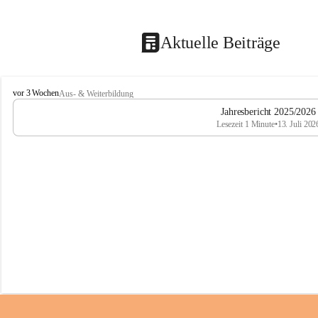
Aktuelle Beiträge
M
vor 3 Wochen
Aus- & Weiterbildung
i
Jahresbericht 2025/2026
t
Lesezeit 1 Minute
•
13. Juli 202
t
e
l
s
c
h
u
l
e
T
r
o
f
a
i