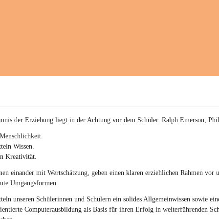
a
c
h
(
S
c
h
w
p
.
S
p
o
r
mnis der Erziehung liegt in der Achtung vor dem Schüler. Ralph Emerson, Phi
t
)
Menschlichkeit.
&
teln Wissen.
a
n Kreativität.
n
g
en einander mit Wertschätzung, geben einen klaren erziehlichen Rahmen vor u
e
gute Umgangsformen.
s
c
teln unseren Schülerinnen und Schülern ein solides Allgemeinwissen sowie ein
h
ientierte Computerausbildung als Basis für ihren Erfolg in weiterführenden Sc
l