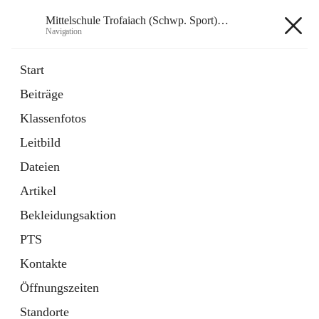
Mittelschule Trofaiach (Schwp. Sport) & angeschl. PTS
Navigation
Mittelschule Trofaiach (Schwp.
Start
Sport) & angeschl. PTS
Beiträge
Klassenfotos
öffnet
Instagram
Leitbild
in
Externe Webseite
neuem
Dateien
Tab
öffnet
Facebook
Artikel
in
Externe Webseite
neuem
Bekleidungsaktion
Tab
PTS
Kontakte
Öffnungszeiten
Hauptadresse
Standorte