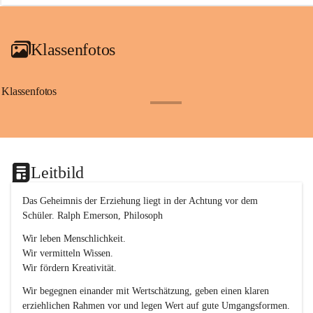
a
i
a
Klassenfotos
c
h
(
S
Klassenfotos
c
+12
h
w
p
.
S
Leitbild
p
o
r
Das Geheimnis der Erziehung liegt in der Achtung vor dem 
t
Schüler. Ralph Emerson, Philosoph
)
&
Wir leben Menschlichkeit.
a
Wir vermitteln Wissen.
n
Wir fördern Kreativität.
g
e
Wir begegnen einander mit Wertschätzung, geben einen klaren 
s
erziehlichen Rahmen vor und legen Wert auf gute Umgangsformen.
c