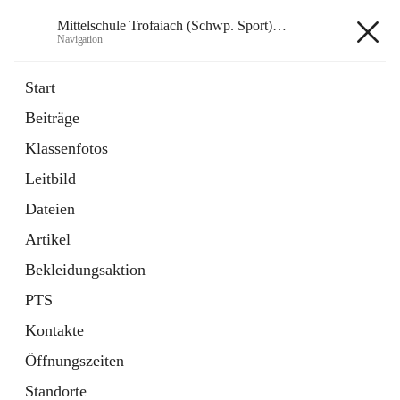
Mittelschule Trofaiach (Schwp. Sport) & angeschl. PTS
Navigation
Mittelschule Trofaiach (Schwp.
Start
Sport) & angeschl. PTS
Beiträge
Klassenfotos
öffnet
Instagram
Leitbild
in
Externe Webseite
neuem
Dateien
Tab
öffnet
Facebook
Artikel
in
Externe Webseite
neuem
Bekleidungsaktion
Tab
PTS
Kontakte
Öffnungszeiten
Hauptadresse
Standorte