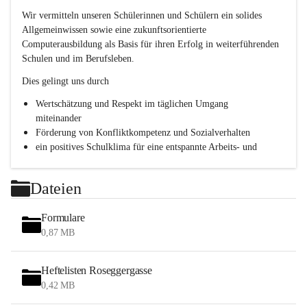
h
Wir vermitteln unseren Schülerinnen und Schülern ein solides 
l
Allgemeinwissen sowie eine zukunftsorientierte 
.
Computerausbildung als Basis für ihren Erfolg in weiterführenden 
P
T
Schulen und im Berufsleben.
S
Dies gelingt uns durch
Wertschätzung und Respekt im täglichen Umgang 
miteinander
Förderung von Konfliktkompetenz und Sozialverhalten
ein positives Schulklima für eine entspannte Arbeits- und 
Lernatmosphäre
Persönlichkeitsbildung durch Methodentraining, 
Dateien
Kommunikationsschulung und Teamentwicklung
Formulare
0,87 MB
Heftelisten Roseggergasse
0,42 MB