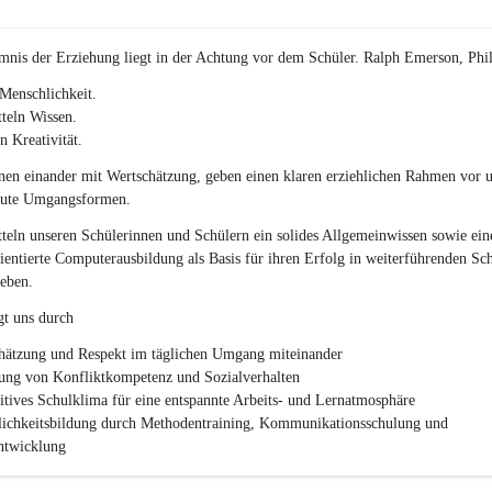
p
o
r
mnis der Erziehung liegt in der Achtung vor dem Schüler. Ralph Emerson, Phi
t
)
Menschlichkeit.
&
teln Wissen.
a
n Kreativität.
n
g
en einander mit Wertschätzung, geben einen klaren erziehlichen Rahmen vor u
e
gute Umgangsformen.
s
c
teln unseren Schülerinnen und Schülern ein solides Allgemeinwissen sowie ein
h
ientierte Computerausbildung als Basis für ihren Erfolg in weiterführenden Sc
l
eben.
.
P
gt uns durch
T
S
hätzung und Respekt im täglichen Umgang miteinander
ung von Konfliktkompetenz und Sozialverhalten
sitives Schulklima für eine entspannte Arbeits- und Lernatmosphäre
lichkeitsbildung durch Methodentraining, Kommunikationsschulung und 
twicklung