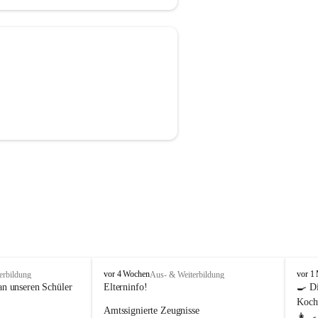
M
M
vor 4 Wochen
vor 1
erbildung
Aus- & Weiterbildung
i
i
an unseren Schüler 
Elterninfo!
🍳 Di
t
t
Kochu
Amtssignierte Zeugnisse
t
t
👩‍🍳