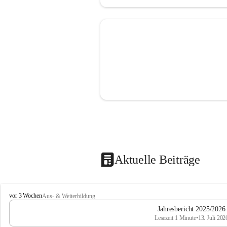
Aktuelle Beiträge
M
vor 3 Wochen
Aus- & Weiterbildung
i
Jahresbericht 2025/2026
t
Lesezeit 1 Minute
•
13. Juli 202
t