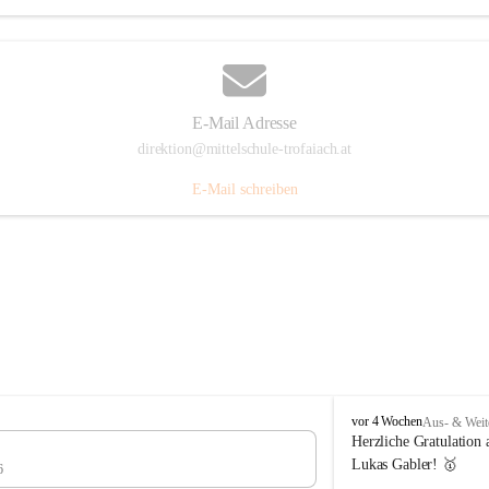
E-Mail Adresse
direktion@mittelschule-trofaiach.at
E-Mail schreiben
M
vor 4 Wochen
Aus- & Weit
i
Herzliche Gratulation 
t
Lukas Gabler! 🥇 
6
t