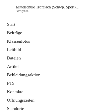
Mittelschule Trofaiach (Schwp. Sport) & angeschl. PTS
Navigation
Mittelsch
Start
Beiträge
öffnet
Instagram
Klassenfotos
in
Externe Webseite
neuem
Leitbild
Tab
öffnet
Facebook
in
Externe Webseite
Dateien
neuem
Tab
Artikel
Bekleidungsaktion
PTS
Kontakte
Öffnungszeiten
Standorte