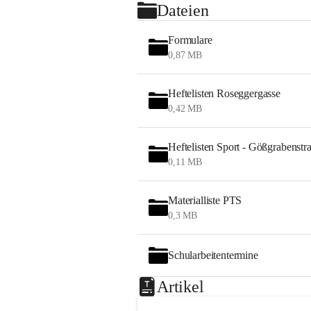
Dateien
Formulare
0,87 MB
Heftelisten Roseggergasse
0,42 MB
Heftelisten Sport - Gößgrabenstr
0,11 MB
Materialliste PTS
0,3 MB
Schularbeitentermine
Artikel