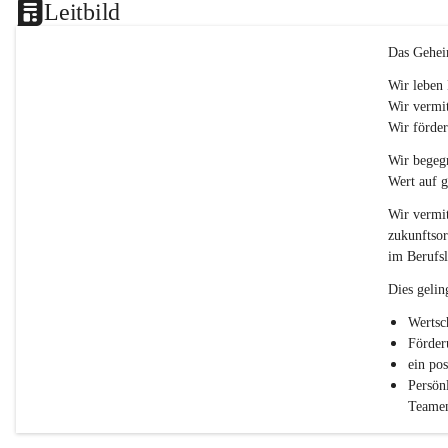
Leitbild
p
o
r
Das Gehei
t
)
Wir leben 
&
Wir vermit
a
Wir förder
n
g
Wir begegn
e
Wert auf 
s
c
Wir vermit
h
zukunftsor
l
im Berufsl
.
P
Dies gelin
T
S
Wertsc
Förder
ein po
Persön
Teamen