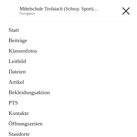
Mittelschule Trofaiach (Schwp. Sport) & angeschl. PTS
Navigation
Mittelschule Trofaiach (Schwp.
Start
Sport) & angeschl. PTS
Beiträge
Klassenfotos
öffnet
Instagram
Leitbild
in
Externe Webseite
neuem
Dateien
Tab
öffnet
Facebook
Artikel
in
Externe Webseite
neuem
Bekleidungsaktion
Tab
PTS
Kontakte
Öffnungszeiten
Hauptadresse
Standorte