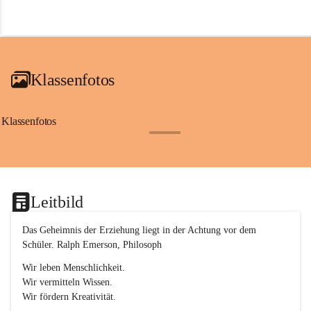
r
o
f
a
i
a
Klassenfotos
c
h
(
S
Klassenfotos
c
+12
h
w
p
.
S
Leitbild
p
o
r
Das Geheimnis der Erziehung liegt in der Achtung vor dem 
t
Schüler. Ralph Emerson, Philosoph
)
&
Wir leben Menschlichkeit.
a
Wir vermitteln Wissen.
n
Wir fördern Kreativität.
g