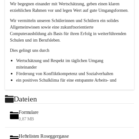
e
Wir begegnen einander mit Wertschätzung, geben einen klaren 
s
erziehlichen Rahmen vor und legen Wert auf gute Umgangsformen.
c
h
Wir vermitteln unseren Schülerinnen und Schülern ein solides 
l
Allgemeinwissen sowie eine zukunftsorientierte 
.
Computerausbildung als Basis für ihren Erfolg in weiterführenden 
P
T
Schulen und im Berufsleben.
S
Dies gelingt uns durch
Wertschätzung und Respekt im täglichen Umgang 
miteinander
Förderung von Konfliktkompetenz und Sozialverhalten
ein positives Schulklima für eine entspannte Arbeits- und 
Lernatmosphäre
Persönlichkeitsbildung durch Methodentraining, 
Dateien
Kommunikationsschulung und Teamentwicklung
Formulare
0,87 MB
Heftelisten Roseggergasse