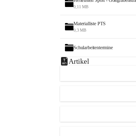
Heftelisten Sport - Gößgrabenstr
0,11 MB
Materialliste PTS
0,3 MB
Schularbeitentermine
Artikel