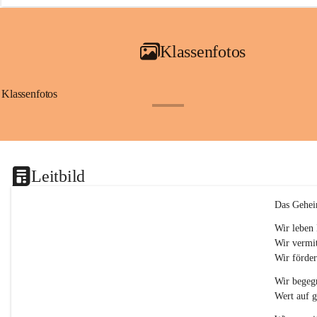
a
i
a
Klassenfotos
c
h
(
S
Klassenfotos
c
+12
h
w
p
.
S
Leitbild
p
o
r
Das Gehei
t
)
Wir leben 
&
Wir vermit
a
Wir förder
n
g
Wir begegn
e
Wert auf 
s