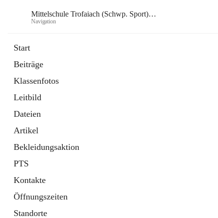
Mittelschule Trofaiach (Schwp. Sport) & angeschl. PTS
Navigation
Mittelsch
Start
Beiträge
öffnet
Instagram
Klassenfotos
in
Externe Webseite
neuem
Leitbild
Tab
öffnet
Facebook
in
Externe Webseite
Dateien
neuem
Tab
Artikel
Bekleidungsaktion
PTS
Kontakte
Öffnungszeiten
Standorte