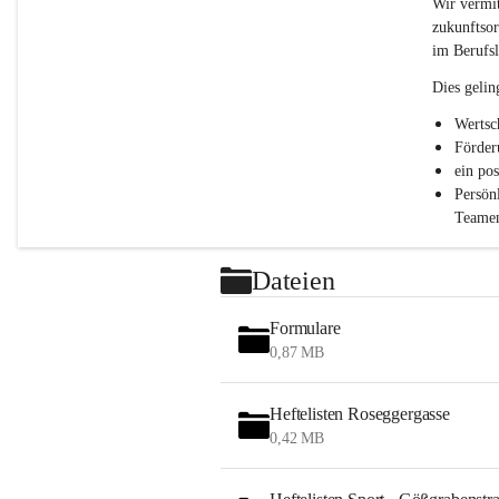
c
Wir vermit
h
zukunftsor
l
im Berufsl
.
P
Dies gelin
T
S
Wertsc
Förder
ein po
Persön
Teamen
Dateien
Formulare
0,87 MB
Heftelisten Roseggergasse
0,42 MB