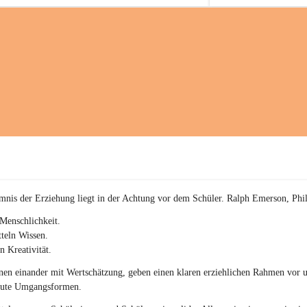
a
kommenden sportliche
i
Herausforderungen.
a
c
h
(
S
c
h
w
p
.
S
p
o
r
mnis der Erziehung liegt in der Achtung vor dem Schüler. Ralph Emerson, Phi
t
)
Menschlichkeit.
&
teln Wissen.
a
n Kreativität.
n
g
en einander mit Wertschätzung, geben einen klaren erziehlichen Rahmen vor u
e
gute Umgangsformen.
s