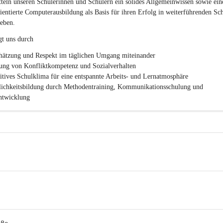
c
teln unseren Schülerinnen und Schülern ein solides Allgemeinwissen sowie ein
h
ientierte Computerausbildung als Basis für ihren Erfolg in weiterführenden Sc
l
eben.
.
P
gt uns durch
T
S
hätzung und Respekt im täglichen Umgang miteinander
ung von Konfliktkompetenz und Sozialverhalten
sitives Schulklima für eine entspannte Arbeits- und Lernatmosphäre
lichkeitsbildung durch Methodentraining, Kommunikationsschulung und 
twicklung