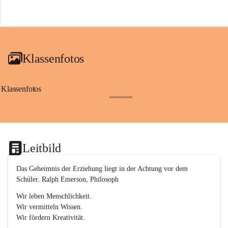
r
o
f
a
i
a
Klassenfotos
c
h
(
S
Klassenfotos
c
+12
h
w
p
.
S
Leitbild
p
o
r
Das Geheimnis der Erziehung liegt in der Achtung vor dem 
t
Schüler. Ralph Emerson, Philosoph
)
&
Wir leben Menschlichkeit.
a
Wir vermitteln Wissen.
n
Wir fördern Kreativität.
g