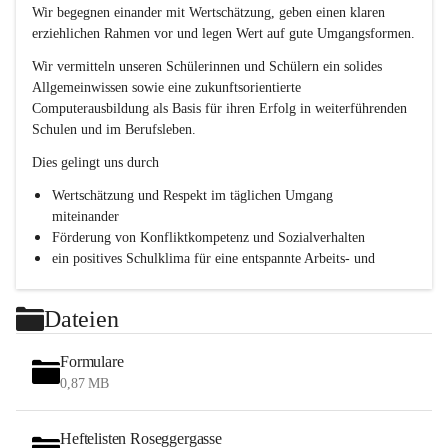
e
Wir begegnen einander mit Wertschätzung, geben einen klaren 
s
erziehlichen Rahmen vor und legen Wert auf gute Umgangsformen.
c
h
Wir vermitteln unseren Schülerinnen und Schülern ein solides 
l
Allgemeinwissen sowie eine zukunftsorientierte 
.
Computerausbildung als Basis für ihren Erfolg in weiterführenden 
P
T
Schulen und im Berufsleben.
S
Dies gelingt uns durch
Wertschätzung und Respekt im täglichen Umgang 
miteinander
Förderung von Konfliktkompetenz und Sozialverhalten
ein positives Schulklima für eine entspannte Arbeits- und 
Lernatmosphäre
Persönlichkeitsbildung durch Methodentraining, 
Dateien
Kommunikationsschulung und Teamentwicklung
Formulare
0,87 MB
Heftelisten Roseggergasse