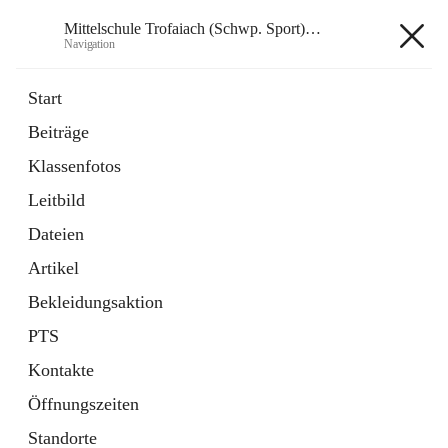
Mittelschule Trofaiach (Schwp. Sport) & angeschl. PTS
Navigation
Mittelschule Trofaiach (Schwp.
Start
Sport) & angeschl. PTS
Beiträge
Klassenfotos
öffnet
Instagram
Leitbild
in
Externe Webseite
neuem
Dateien
Tab
öffnet
Facebook
Artikel
in
Externe Webseite
neuem
Bekleidungsaktion
Tab
PTS
Kontakte
Öffnungszeiten
Hauptadresse
Standorte