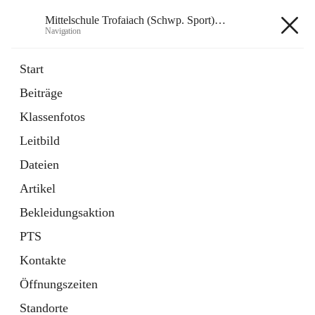
Mittelschule Trofaiach (Schwp. Sport) & angeschl. PTS
Navigation
Mittelschule Trofaiach (Schwp.
Start
Sport) & angeschl. PTS
Beiträge
Klassenfotos
öffnet
Instagram
Leitbild
in
Externe Webseite
neuem
Dateien
Tab
öffnet
Facebook
Artikel
in
Externe Webseite
neuem
Bekleidungsaktion
Tab
PTS
Kontakte
Öffnungszeiten
Hauptadresse
Standorte