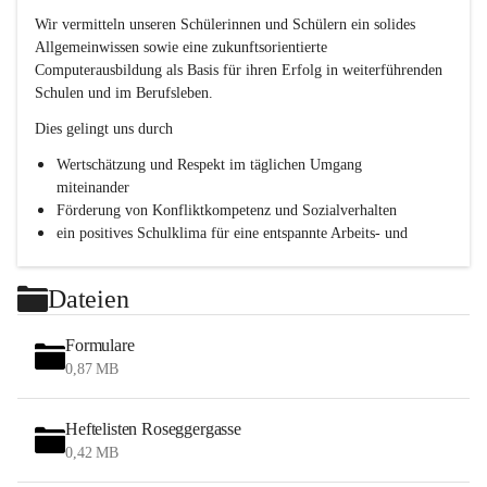
h
Wir vermitteln unseren Schülerinnen und Schülern ein solides 
l
Allgemeinwissen sowie eine zukunftsorientierte 
.
Computerausbildung als Basis für ihren Erfolg in weiterführenden 
P
T
Schulen und im Berufsleben.
S
Dies gelingt uns durch
Wertschätzung und Respekt im täglichen Umgang 
miteinander
Förderung von Konfliktkompetenz und Sozialverhalten
ein positives Schulklima für eine entspannte Arbeits- und 
Lernatmosphäre
Persönlichkeitsbildung durch Methodentraining, 
Dateien
Kommunikationsschulung und Teamentwicklung
Formulare
0,87 MB
Heftelisten Roseggergasse
0,42 MB