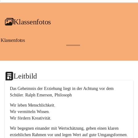
a
i
a
Klassenfotos
c
h
(
S
Klassenfotos
c
+12
h
w
p
.
S
Leitbild
p
o
r
Das Geheimnis der Erziehung liegt in der Achtung vor dem 
t
Schüler. Ralph Emerson, Philosoph
)
&
Wir leben Menschlichkeit.
a
Wir vermitteln Wissen.
n
Wir fördern Kreativität.
g
e
Wir begegnen einander mit Wertschätzung, geben einen klaren 
s
erziehlichen Rahmen vor und legen Wert auf gute Umgangsformen.
c