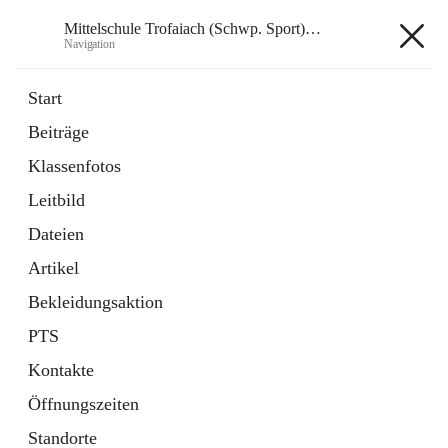
Mittelschule Trofaiach (Schwp. Sport) & angeschl. PTS
Navigation
Mittelschule Trofaiach (Schwp.
Start
Sport) & angeschl. PTS
Beiträge
Klassenfotos
öffnet
Instagram
Leitbild
in
Externe Webseite
neuem
Dateien
Tab
öffnet
Facebook
Artikel
in
Externe Webseite
neuem
Bekleidungsaktion
Tab
PTS
Kontakte
Öffnungszeiten
Hauptadresse
Standorte