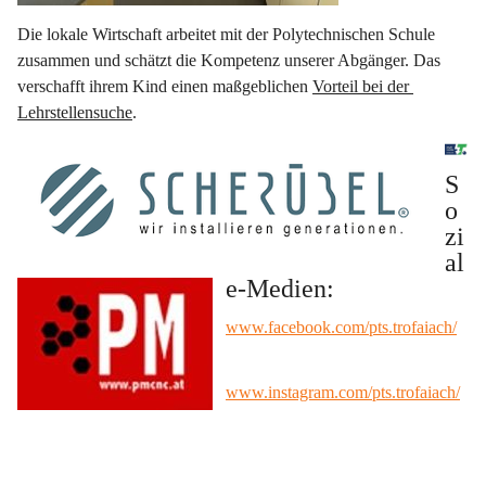
Die lokale Wirtschaft arbeitet mit der Polytechnischen Schule 
zusammen und schätzt die Kompetenz unserer Abgänger. Das 
verschafft ihrem Kind einen maßgeblichen 
Vorteil bei der 
Lehrstellensuche
.
S
o
zi
al
e-Medien:
www.facebook.com/pts.trofaiach/
www.instagram.com/pts.trofaiach/