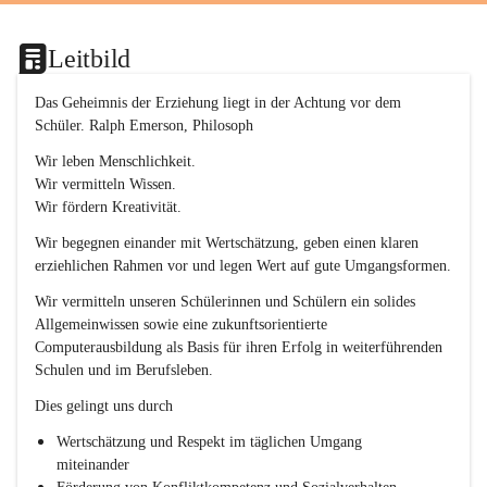
p
.
S
Leitbild
p
o
r
Das Geheimnis der Erziehung liegt in der Achtung vor dem 
t
Schüler. Ralph Emerson, Philosoph
)
&
Wir leben Menschlichkeit.
a
Wir vermitteln Wissen.
n
Wir fördern Kreativität.
g
e
Wir begegnen einander mit Wertschätzung, geben einen klaren 
s
erziehlichen Rahmen vor und legen Wert auf gute Umgangsformen.
c
h
Wir vermitteln unseren Schülerinnen und Schülern ein solides 
l
Allgemeinwissen sowie eine zukunftsorientierte 
.
Computerausbildung als Basis für ihren Erfolg in weiterführenden 
P
T
Schulen und im Berufsleben.
S
Dies gelingt uns durch
Wertschätzung und Respekt im täglichen Umgang 
miteinander