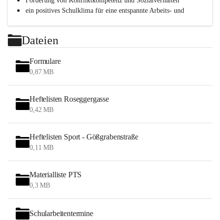
Förderung von Konfliktkompetenz und Sozialverhalten
ein positives Schulklima für eine entspannte Arbeits- und 
Lernatmosphäre
Persönlichkeitsbildung durch Methodentraining, 
Dateien
Kommunikationsschulung und Teamentwicklung
Formulare
0,87 MB
Heftelisten Roseggergasse
0,42 MB
Heftelisten Sport - Gößgrabenstraße
0,11 MB
Materialliste PTS
0,3 MB
Schularbeitentermine