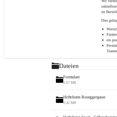
c
Wir vermit
h
zukunftsor
l
im Berufsl
.
P
Dies gelin
T
S
Wertsc
Förder
ein po
Persön
Teamen
Dateien
Formulare
0,87 MB
Heftelisten Roseggergasse
0,42 MB