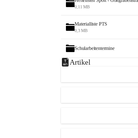
Heftelisten Sport - Gößgrabenstr
0,11 MB
Materialliste PTS
0,3 MB
Schularbeitentermine
Artikel