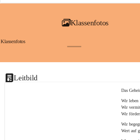
a
i
a
Klassenfotos
c
h
(
S
Klassenfotos
c
+12
h
w
p
.
S
Leitbild
p
o
r
Das Gehei
t
)
Wir leben 
&
Wir vermit
a
Wir förder
n
g
Wir begegn
e
Wert auf 
s