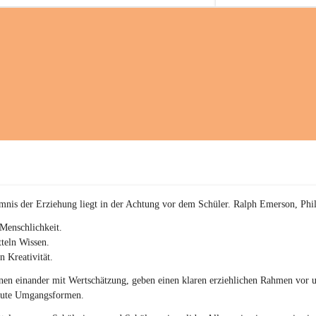
a
kommenden sportliche
i
Herausforderungen.
a
c
h
(
S
c
h
w
p
.
S
p
o
r
mnis der Erziehung liegt in der Achtung vor dem Schüler. Ralph Emerson, Phi
t
)
Menschlichkeit.
&
teln Wissen.
a
n Kreativität.
n
g
en einander mit Wertschätzung, geben einen klaren erziehlichen Rahmen vor u
e
gute Umgangsformen.
s