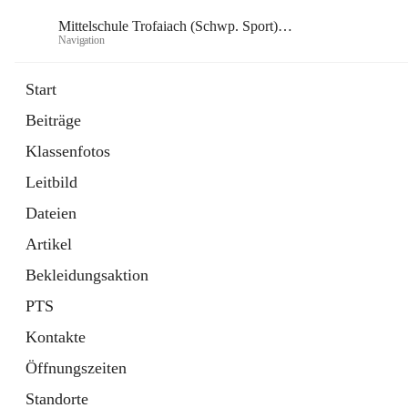
Mittelschule Trofaiach (Schwp. Sport) & angeschl. PTS
Navigation
Mittelsch
Start
Beiträge
öffnet
Instagram
Klassenfotos
in
Externe Webseite
neuem
Leitbild
Tab
öffnet
Facebook
in
Externe Webseite
Dateien
neuem
Tab
Artikel
Bekleidungsaktion
PTS
Kontakte
Öffnungszeiten
Standorte