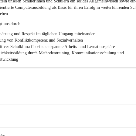
c
teln unseren Schülerinnen und Schülern ein solides Allgemeinwissen sowie ein
h
ientierte Computerausbildung als Basis für ihren Erfolg in weiterführenden Sc
l
eben.
.
P
gt uns durch
T
S
hätzung und Respekt im täglichen Umgang miteinander
ung von Konfliktkompetenz und Sozialverhalten
sitives Schulklima für eine entspannte Arbeits- und Lernatmosphäre
lichkeitsbildung durch Methodentraining, Kommunikationsschulung und 
twicklung