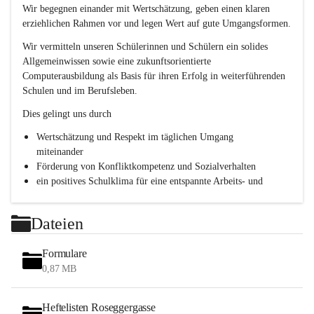
e
Wir begegnen einander mit Wertschätzung, geben einen klaren 
s
erziehlichen Rahmen vor und legen Wert auf gute Umgangsformen.
c
h
Wir vermitteln unseren Schülerinnen und Schülern ein solides 
l
Allgemeinwissen sowie eine zukunftsorientierte 
.
Computerausbildung als Basis für ihren Erfolg in weiterführenden 
P
T
Schulen und im Berufsleben.
S
Dies gelingt uns durch
Wertschätzung und Respekt im täglichen Umgang 
miteinander
Förderung von Konfliktkompetenz und Sozialverhalten
ein positives Schulklima für eine entspannte Arbeits- und 
Lernatmosphäre
Persönlichkeitsbildung durch Methodentraining, 
Dateien
Kommunikationsschulung und Teamentwicklung
Formulare
0,87 MB
Heftelisten Roseggergasse