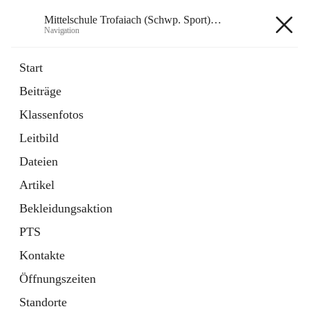
Mittelschule Trofaiach (Schwp. Sport) & angeschl. PTS
Navigation
Mittelschule Trofaiach (Schwp.
Start
Sport) & angeschl. PTS
Beiträge
Klassenfotos
öffnet
Instagram
Leitbild
in
Externe Webseite
neuem
Dateien
Tab
öffnet
Facebook
Artikel
in
Externe Webseite
neuem
Bekleidungsaktion
Tab
PTS
Kontakte
Öffnungszeiten
Hauptadresse
Standorte