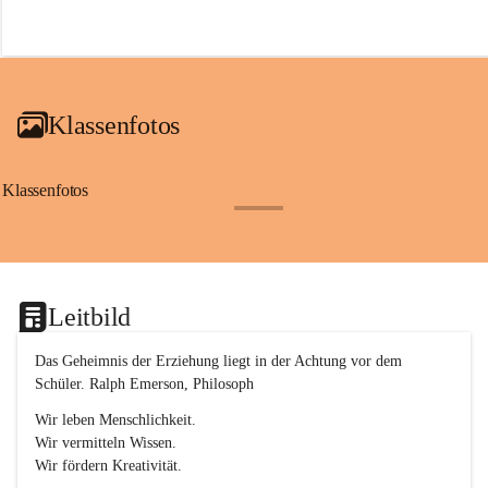
r
o
f
a
i
a
Klassenfotos
c
h
(
S
Klassenfotos
c
+12
h
w
p
.
S
Leitbild
p
o
r
Das Geheimnis der Erziehung liegt in der Achtung vor dem 
t
Schüler. Ralph Emerson, Philosoph
)
&
Wir leben Menschlichkeit.
a
Wir vermitteln Wissen.
n
Wir fördern Kreativität.
g