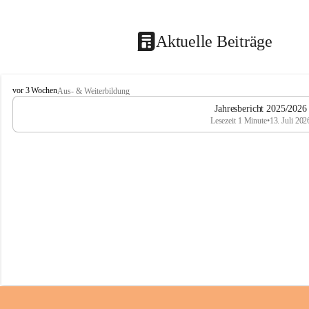
Aktuelle Beiträge
M
vor 3 Wochen
Aus- & Weiterbildung
i
Jahresbericht 2025/2026
t
Lesezeit 1 Minute
•
13. Juli 202
t
e
l
s
c
h
u
l
e
T
r
o
f
a
i