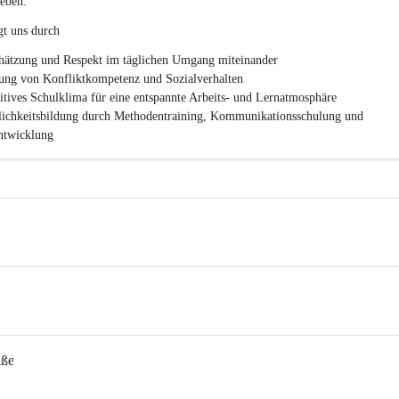
eben.
.
P
gt uns durch
T
S
hätzung und Respekt im täglichen Umgang miteinander
ung von Konfliktkompetenz und Sozialverhalten
sitives Schulklima für eine entspannte Arbeits- und Lernatmosphäre
lichkeitsbildung durch Methodentraining, Kommunikationsschulung und 
twicklung
aße