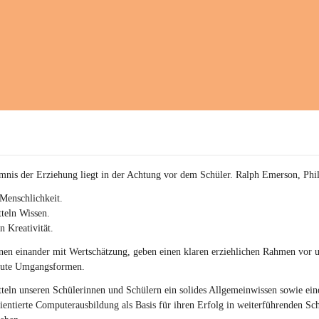
a
c
h
(
S
c
h
w
p
.
S
p
o
r
mnis der Erziehung liegt in der Achtung vor dem Schüler. Ralph Emerson, Phi
t
)
Menschlichkeit.
&
teln Wissen.
a
n Kreativität.
n
g
en einander mit Wertschätzung, geben einen klaren erziehlichen Rahmen vor u
e
gute Umgangsformen.
s
c
teln unseren Schülerinnen und Schülern ein solides Allgemeinwissen sowie ein
h
ientierte Computerausbildung als Basis für ihren Erfolg in weiterführenden Sc
l