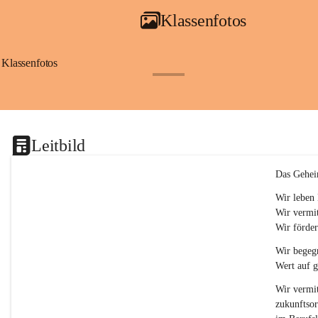
a
Klassenfotos
c
h
(
S
Klassenfotos
c
+12
h
w
p
.
S
Leitbild
p
o
r
Das Gehei
t
)
Wir leben 
&
Wir vermit
a
Wir förder
n
g
Wir begegn
e
Wert auf 
s
c
Wir vermit
h
zukunftsor
l