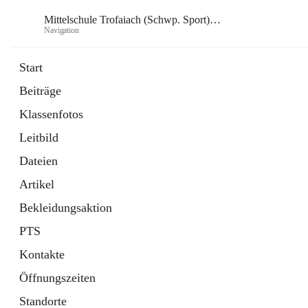
Mittelschule Trofaiach (Schwp. Sport) & angeschl. PTS
Navigation
Mittelsch
Start
Beiträge
öffnet
Instagram
Klassenfotos
in
Externe Webseite
neuem
Leitbild
Tab
öffnet
Facebook
in
Externe Webseite
Dateien
neuem
Tab
Artikel
Bekleidungsaktion
PTS
Kontakte
Öffnungszeiten
Standorte