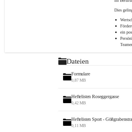
im Berufsl
.
P
Dies gelin
T
S
Wertsc
Förder
ein po
Persön
Teamen
Dateien
Formulare
0,87 MB
Heftelisten Roseggergasse
0,42 MB
Heftelisten Sport - Gößgrabenstr
0,11 MB