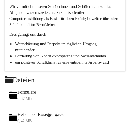
h
Wir vermitteln unseren Schülerinnen und Schülern ein solides 
l
Allgemeinwissen sowie eine zukunftsorientierte 
.
Computerausbildung als Basis für ihren Erfolg in weiterführenden 
P
T
Schulen und im Berufsleben.
S
Dies gelingt uns durch
Wertschätzung und Respekt im täglichen Umgang 
miteinander
Förderung von Konfliktkompetenz und Sozialverhalten
ein positives Schulklima für eine entspannte Arbeits- und 
Lernatmosphäre
Persönlichkeitsbildung durch Methodentraining, 
Dateien
Kommunikationsschulung und Teamentwicklung
Formulare
0,87 MB
Heftelisten Roseggergasse
0,42 MB