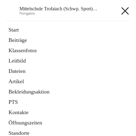
Mittelschule Trofaiach (Schwp. Sport) & angeschl. PTS
Navigation
Mittelschule Trofaiach (Schwp.
Start
Sport) & angeschl. PTS
Beiträge
Klassenfotos
öffnet
Instagram
Leitbild
in
Externe Webseite
neuem
Dateien
Tab
öffnet
Facebook
Artikel
in
Externe Webseite
neuem
Bekleidungsaktion
Tab
PTS
Kontakte
Öffnungszeiten
Hauptadresse
Standorte