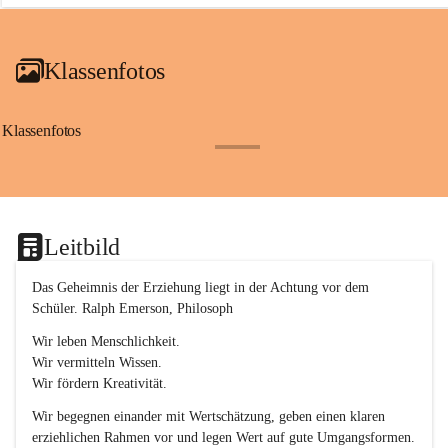
a
i
a
Klassenfotos
c
h
(
S
Klassenfotos
c
+12
h
w
p
.
S
Leitbild
p
o
r
Das Geheimnis der Erziehung liegt in der Achtung vor dem 
t
Schüler. Ralph Emerson, Philosoph
)
&
Wir leben Menschlichkeit.
a
Wir vermitteln Wissen.
n
Wir fördern Kreativität.
g
e
Wir begegnen einander mit Wertschätzung, geben einen klaren 
s
erziehlichen Rahmen vor und legen Wert auf gute Umgangsformen.
c